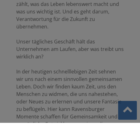
zählt, was das Leben lebenswert macht und
was uns wichtig ist. Und es geht darum,
Verantwortung für die Zukunft zu
übernehmen.
Unser tägliches Geschäft hält das
Unternehmen am Laufen, aber was treibt uns
wirklich an?
In der heutigen schnelllebigen Zeit sehnen
wir uns nach einem sinnvollen gemeinsamen
Leben. Doch wir finden kaum Zeit, uns den
Menschen zu widmen, die uns nahestehen,
oder Neues zu erlernen und unsere Fantasie
zu beflügeln. Hier kann Ravensburger
Momente schaffen für Gemeinsamkeit und
persönliche Entwicklung, so wie es die
Mission unserer Unternehmensgruppe
vorsieht: