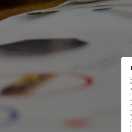
W
s
m
u
e
a
W
A
C